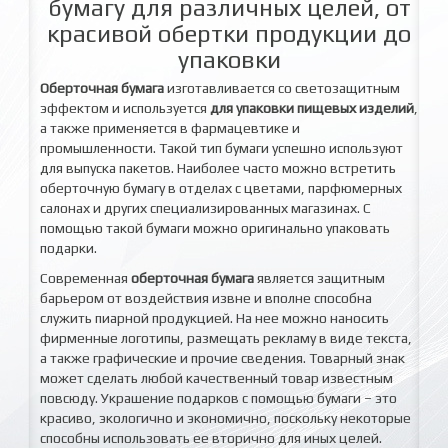
бумагу для различных целей, от
красивой обертки продукции до
упаковки
Оберточная бумага
изготавливается со светозащитным
эффектом и используется
для упаковки пищевых изделий
,
а также применяется в фармацевтике и
промышленности. Такой тип бумаги успешно используют
для выпуска пакетов. Наиболее часто можно встретить
оберточную бумагу в отделах с цветами, парфюмерных
салонах и других специализированных магазинах. С
помощью такой бумаги можно оригинально упаковать
подарки.
Современная
оберточная бумага
является защитным
барьером от воздействия извне и вполне способна
служить пиарной продукцией. На нее можно наносить
фирменные логотипы, размещать рекламу в виде текста,
а также графические и прочие сведения. Товарный знак
может сделать любой качественный товар известным
повсюду. Украшение подарков с помощью бумаги – это
красиво, экологично и экономично, поскольку некоторые
способны использовать ее вторично для иных целей.