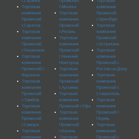
г.Саранск
Промснаб
Торговая
Торговая
г.Москва
компания
компания
Торговая
Промснаб
Промснаб
компания
г.Оренбург
г.Саратов
Промснаб
Торговая
Торговая
г.Рязань
компания
компания
Торговая
Промснаб
Промснаб
компания
г.Астрахань
г.Ульяновск
Промснаб
Торговая
Торговая
г.Нижний
компания
компания
Новгород
Промснаб г.
Промснаб г.
Торговая
Ростов на Дону
Воронеж
компания
Торговая
Торговая
Промснаб
компания
компания
г.Арзамас
Промснаб г.
Промснаб
Торговая
Ставрополь
г.Тамбов
компания
Торговая
Торговая
Промснаб г.Уфа
компания
компания
Торговая
Промснаб г.
Промснаб
компания
Пермь
г.Самара
Промснаб
Торговая
Торговая
г.Казань
компания
компания
Торговая
Промснаб г.