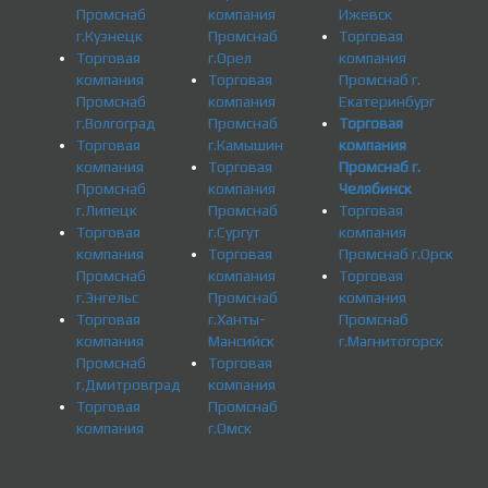
Промснаб
компания
Ижевск
г.Кузнецк
Промснаб
Торговая
Торговая
г.Орел
компания
компания
Торговая
Промснаб г.
Промснаб
компания
Екатеринбург
г.Волгоград
Промснаб
Торговая
Торговая
г.Камышин
компания
компания
Торговая
Промснаб г.
Промснаб
компания
Челябинск
г.Липецк
Промснаб
Торговая
Торговая
г.Сургут
компания
компания
Торговая
Промснаб г.Орск
Промснаб
компания
Торговая
г.Энгельс
Промснаб
компания
Торговая
г.Ханты-
Промснаб
компания
Мансийск
г.Магнитогорск
Промснаб
Торговая
г.Дмитровград
компания
Торговая
Промснаб
компания
г.Омск