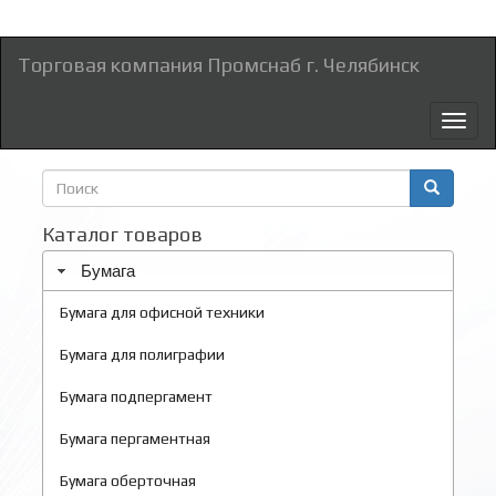
Торговая компания Промснаб г. Челябинск
Toggl
naviga
Форма
поиска
Поиск
Каталог товаров
Бумага
Бумага для офисной техники
Бумага для полиграфии
Бумага подпергамент
Бумага пергаментная
Бумага оберточная