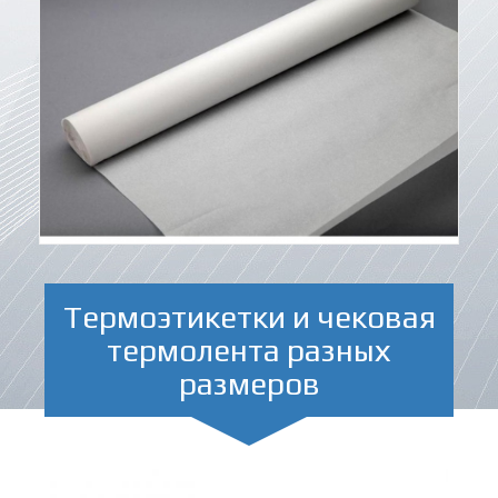
Термоэтикетки и чековая
термолента разных
размеров