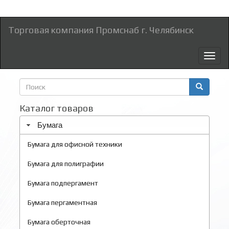
Торговая компания Промснаб г. Челябинск
Toggl
naviga
Форма
поиска
Поиск
Каталог товаров
Бумага
Бумага для офисной техники
Бумага для полиграфии
Бумага подпергамент
Бумага пергаментная
Бумага оберточная