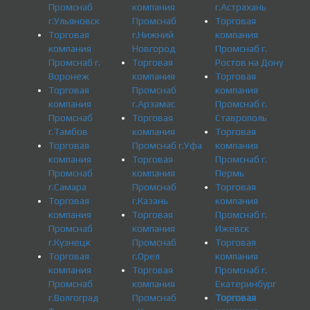
Промснаб
компания
г.Астрахань
г.Ульяновск
Промснаб
Торговая
Торговая
г.Нижний
компания
компания
Новгород
Промснаб г.
Промснаб г.
Торговая
Ростов на Дону
Воронеж
компания
Торговая
Торговая
Промснаб
компания
компания
г.Арзамас
Промснаб г.
Промснаб
Торговая
Ставрополь
г.Тамбов
компания
Торговая
Торговая
Промснаб г.Уфа
компания
компания
Торговая
Промснаб г.
Промснаб
компания
Пермь
г.Самара
Промснаб
Торговая
Торговая
г.Казань
компания
компания
Торговая
Промснаб г.
Промснаб
компания
Ижевск
г.Кузнецк
Промснаб
Торговая
Торговая
г.Орел
компания
компания
Торговая
Промснаб г.
Промснаб
компания
Екатеринбург
г.Волгоград
Промснаб
Торговая