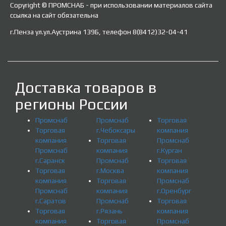
Copyright © ПРОМСНАБ - при использовании материалов сайта
ссылка на сайт обязательна
г.Пенза ул.ул.Аустрина 139Б, телефон 8(8412)32-04-41
Доставка товаров в
регионы России
Промснаб
Промснаб
Торговая
Торговая
г.Чебоксары
компания
компания
Торговая
Промснаб
Промснаб
компания
г.Курган
г.Саранск
Промснаб
Торговая
Торговая
г.Москва
компания
компания
Торговая
Промснаб
Промснаб
компания
г.Оренбург
г.Саратов
Промснаб
Торговая
Торговая
г.Рязань
компания
компания
Торговая
Промснаб