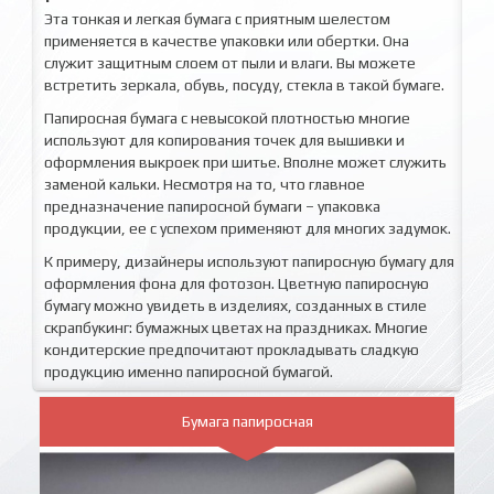
Эта тонкая и легкая бумага с приятным шелестом
применяется в качестве упаковки или обертки. Она
служит защитным слоем от пыли и влаги. Вы можете
встретить зеркала, обувь, посуду, стекла в такой бумаге.
Папиросная бумага с невысокой плотностью многие
используют для копирования точек для вышивки и
оформления выкроек при шитье. Вполне может служить
заменой кальки. Несмотря на то, что главное
предназначение папиросной бумаги – упаковка
продукции, ее с успехом применяют для многих задумок.
К примеру, дизайнеры используют папиросную бумагу для
оформления фона для фотозон. Цветную папиросную
бумагу можно увидеть в изделиях, созданных в стиле
скрапбукинг: бумажных цветах на праздниках. Многие
кондитерские предпочитают прокладывать сладкую
продукцию именно папиросной бумагой.
Бумага папиросная