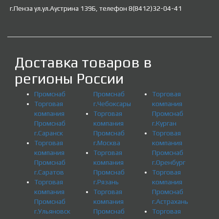
г.Пенза ул.ул.Аустрина 139Б, телефон 8(8412)32-04-41
Доставка товаров в
регионы России
Промснаб
Промснаб
Торговая
Торговая
г.Чебоксары
компания
компания
Торговая
Промснаб
Промснаб
компания
г.Курган
г.Саранск
Промснаб
Торговая
Торговая
г.Москва
компания
компания
Торговая
Промснаб
Промснаб
компания
г.Оренбург
г.Саратов
Промснаб
Торговая
Торговая
г.Рязань
компания
компания
Торговая
Промснаб
Промснаб
компания
г.Астрахань
г.Ульяновск
Промснаб
Торговая