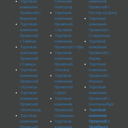
Торговая
г.Нижний
компания
компания
Новгород
Промснаб г.
Промснаб г.
Торговая
Ростов на Дону
Воронеж
компания
Торговая
Торговая
Промснаб
компания
компания
г.Арзамас
Промснаб г.
Промснаб
Торговая
Ставрополь
г.Тамбов
компания
Торговая
Торговая
Промснаб г.Уфа
компания
компания
Торговая
Промснаб г.
Промснаб
компания
Пермь
г.Самара
Промснаб
Торговая
Торговая
г.Казань
компания
компания
Торговая
Промснаб г.
Промснаб
компания
Ижевск
г.Кузнецк
Промснаб
Торговая
Торговая
г.Орел
компания
компания
Торговая
Промснаб г.
Промснаб
компания
Екатеринбург
г.Волгоград
Промснаб
Торговая
Торговая
г.Камышин
компания
компания
Торговая
Промснаб г.
Промснаб
компания
Челябинск