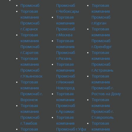
Промснаб
Промснаб
Торговая
Торговая
г.Чебоксары
компания
компания
Торговая
Промснаб
Промснаб
компания
г.Курган
г.Саранск
Промснаб
Торговая
Торговая
г.Москва
компания
компания
Торговая
Промснаб
Промснаб
компания
г.Оренбург
г.Саратов
Промснаб
Торговая
Торговая
г.Рязань
компания
компания
Торговая
Промснаб
Промснаб
компания
г.Астрахань
г.Ульяновск
Промснаб
Торговая
Торговая
г.Нижний
компания
компания
Новгород
Промснаб г.
Промснаб г.
Торговая
Ростов на Дону
Воронеж
компания
Торговая
Торговая
Промснаб
компания
компания
г.Арзамас
Промснаб г.
Промснаб
Торговая
Ставрополь
г.Тамбов
компания
Торговая
Торговая
Промснаб г.Уфа
компания