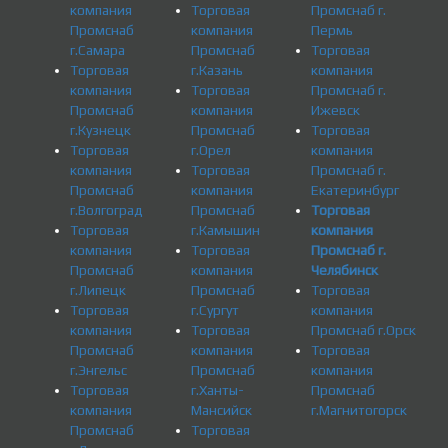
компания
Торговая
Промснаб г.
Промснаб
компания
Пермь
г.Самара
Промснаб
Торговая
Торговая
г.Казань
компания
компания
Торговая
Промснаб г.
Промснаб
компания
Ижевск
г.Кузнецк
Промснаб
Торговая
Торговая
г.Орел
компания
компания
Торговая
Промснаб г.
Промснаб
компания
Екатеринбург
г.Волгоград
Промснаб
Торговая
Торговая
г.Камышин
компания
компания
Торговая
Промснаб г.
Промснаб
компания
Челябинск
г.Липецк
Промснаб
Торговая
Торговая
г.Сургут
компания
компания
Торговая
Промснаб г.Орск
Промснаб
компания
Торговая
г.Энгельс
Промснаб
компания
Торговая
г.Ханты-
Промснаб
компания
Мансийск
г.Магнитогорск
Промснаб
Торговая