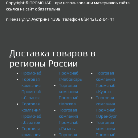
Copyright © ПРОМСНАБ - при использовании материалов сайта
ссылка на сайт обязательна
г.Пенза ул.ул.Аустрина 139Б, телефон 8(8412)32-04-41
Доставка товаров в
регионы России
Промснаб
Промснаб
Торговая
Торговая
г.Чебоксары
компания
компания
Торговая
Промснаб
Промснаб
компания
г.Курган
г.Саранск
Промснаб
Торговая
Торговая
г.Москва
компания
компания
Торговая
Промснаб
Промснаб
компания
г.Оренбург
г.Саратов
Промснаб
Торговая
Торговая
г.Рязань
компания
компания
Торговая
Промснаб