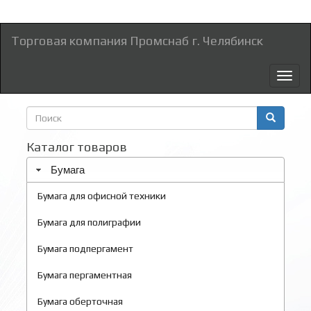
Торговая компания Промснаб г. Челябинск
Toggl
naviga
Форма
поиска
Поиск
Каталог товаров
Бумага
Бумага для офисной техники
Бумага для полиграфии
Бумага подпергамент
Бумага пергаментная
Бумага оберточная