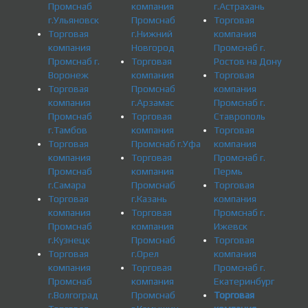
Промснаб
компания
г.Астрахань
г.Ульяновск
Промснаб
Торговая
Торговая
г.Нижний
компания
компания
Новгород
Промснаб г.
Промснаб г.
Торговая
Ростов на Дону
Воронеж
компания
Торговая
Торговая
Промснаб
компания
компания
г.Арзамас
Промснаб г.
Промснаб
Торговая
Ставрополь
г.Тамбов
компания
Торговая
Торговая
Промснаб г.Уфа
компания
компания
Торговая
Промснаб г.
Промснаб
компания
Пермь
г.Самара
Промснаб
Торговая
Торговая
г.Казань
компания
компания
Торговая
Промснаб г.
Промснаб
компания
Ижевск
г.Кузнецк
Промснаб
Торговая
Торговая
г.Орел
компания
компания
Торговая
Промснаб г.
Промснаб
компания
Екатеринбург
г.Волгоград
Промснаб
Торговая